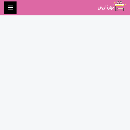
خطي
لى
لمحتوى
كمية
ميدالية
مميزة
ميني