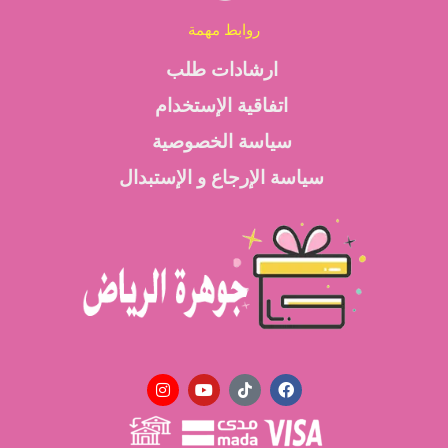
روابط مهمة
ارشادات طلب
اتفاقية الإستخدام
سياسة الخصوصية
سياسة الإرجاع و الإستبدال
I
Y
T
F
n
o
i
a
s
u
k
c
t
t
t
e