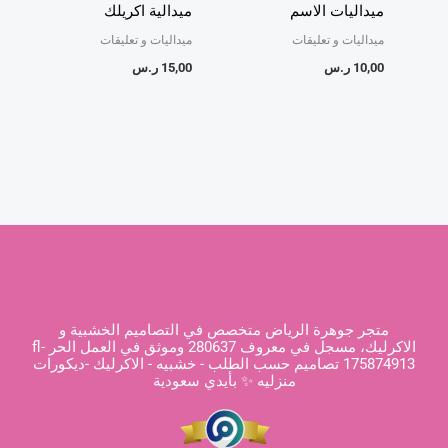
ميداليات الاسم
ميدالية اكريلك
ميداليات و تعليقات
ميداليات و تعليقات
10,00
ر.س
15,00
ر.س
متجر جوهرة الرياض متخصص في التصاميم الخشبية و
الاكرليك، مسجل في معروف 280637 وموثق في العمل الحر fl-
175874913 تصاميم حسب الطلب - خشبيه - الاكرليك -ديكورات
منزليه ✨ بأيدي سعودية