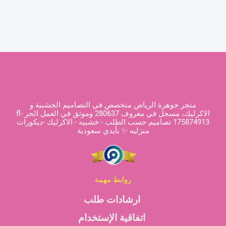
متجر جوهرة الرياض متخصص في التصاميم الخشبية و
الاكرليك، مسجل في معروف 280637 وموثق في العمل الحر fl-
175874913 تصاميم حسب الطلب - خشبيه - الاكرليك -ديكورات
منزليه ✨ بأيدي سعودية
روابط مهمة
ارشادات طلب
اتفاقية الإستخدام