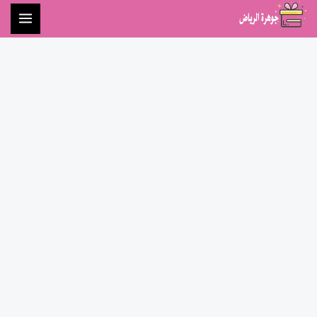
خطي
لى
لمحتوى
كمية
كوب
سيراميك
بالاسم