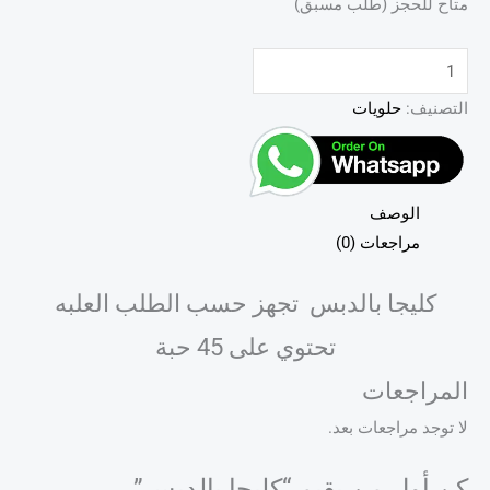
متاح للحجز (طلب مسبق)
التصنيف:
حلويات
الوصف
مراجعات (0)
كليجا بالدبس تجهز حسب الطلب العلبه
تحتوي على 45 حبة
المراجعات
لا توجد مراجعات بعد.
كن أول من يقيم “كليجا بالدبس”