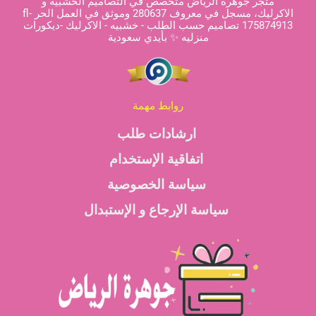
متجر جوهرة الرياض متخصص في التصاميم الخشبية و
الاكرليك، مسجل في معروف 280637 وموثق في العمل الحر fl-
175874913 تصاميم حسب الطلب - خشبيه - الاكرليك -ديكورات
منزليه ✨ بأيدي سعودية
روابط مهمة
ارشادات طلب
اتفاقية الإستخدام
سياسة الخصوصية
سياسة الإرجاع و الإستبدال