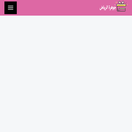
خطي
لى
لمحتوى
كمية
كليجا
بالدبس