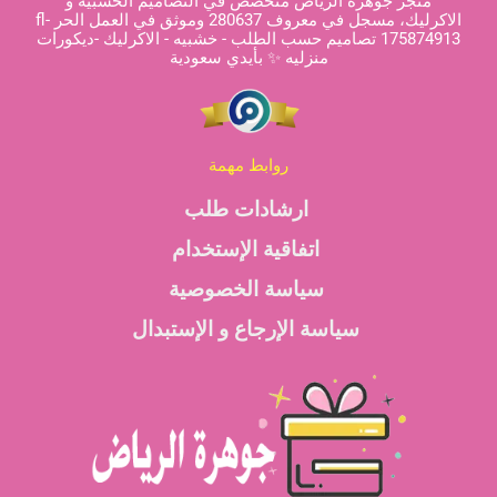
متجر جوهرة الرياض متخصص في التصاميم الخشبية و
الاكرليك، مسجل في معروف 280637 وموثق في العمل الحر fl-
175874913 تصاميم حسب الطلب - خشبيه - الاكرليك -ديكورات
منزليه ✨ بأيدي سعودية
روابط مهمة
ارشادات طلب
اتفاقية الإستخدام
سياسة الخصوصية
سياسة الإرجاع و الإستبدال