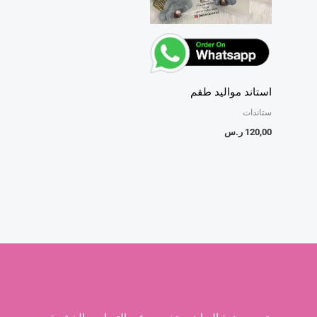
استاند مواليد طقم
ستاندات
120,00
ر.س