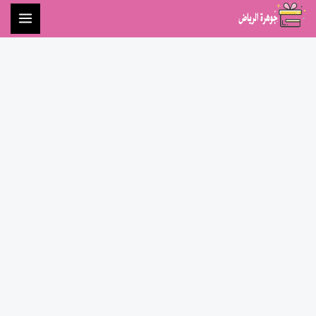
خطي
لى
لمحتوى
كمية
ستاند
ضيافة
بقاعدة
خشبية