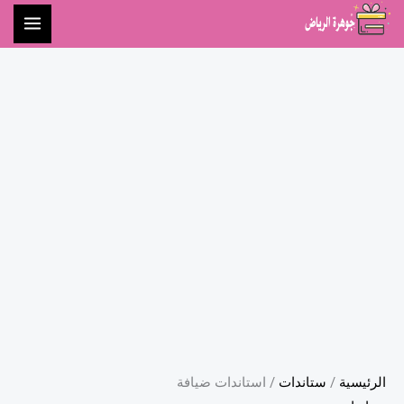
خطي
لى
لمحتوى
كمية
استاندات
ضيافة
الرئيسية
/
ستاندات
/ استاندات ضيافة