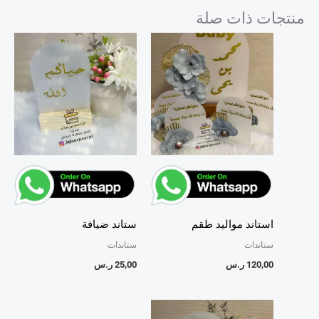
منتجات ذات صلة
استاند مواليد طقم
ستاند ضيافة
ستاندات
ستاندات
120,00
ر.س
25,00
ر.س