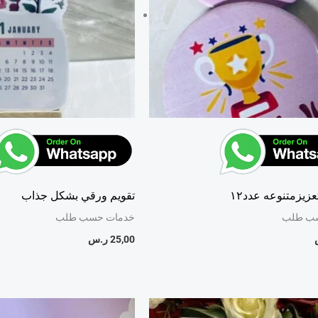
زيزمتنوعه عدد١٢
تقويم ورقي بشكل جذاب
ب طلب
خدمات حسب طلب
25,00
ر.س