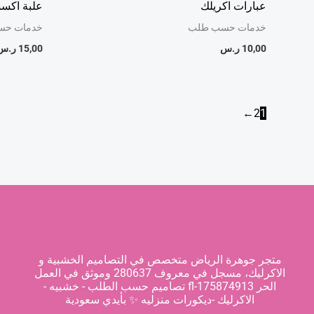
عبارات اكريلك
علبة اكسس
خدمات حسب طلب
خدمات حس
10,00
ر.س
15,00
ر.س
←
2
1
متجر جوهرة الرياض متخصص في التصاميم الخشبية و
الاكرليك، مسجل في معروف 280637 وموثق في العمل
الحر fl-175874913 تصاميم حسب الطلب - خشبيه -
الاكرليك -ديكورات منزليه ✨ بأيدي سعودية