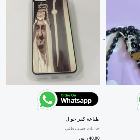
طباعة كفر جوال
خدمات حسب طلب
40,00
ر.س