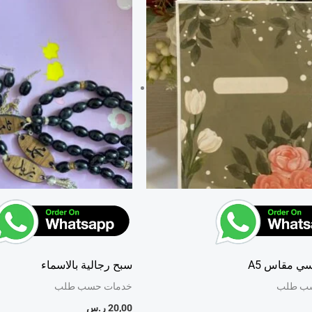
ي مقاس A5
سبح رجالية بالاسماء
ب طلب
خدمات حسب طلب
20,00
ر.س