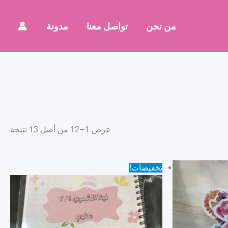
من نحن
تواصل معنا
مدونة
عرض 1–12 من أصل 13 نتيجة
السعر
السعر
تخفيضات!
الأصلي
الحالي
هو:
هو:
15,00 ر.س.
10,00 ر.س.