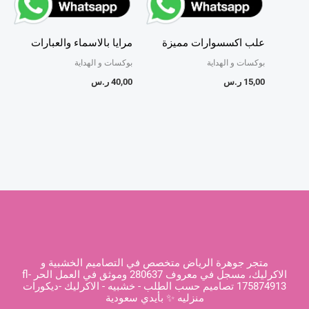
علب اكسسوارات مميزة
مرايا بالاسماء والعبارات
بوكسات و الهداية
بوكسات و الهداية
15,00
ر.س
40,00
ر.س
متجر جوهرة الرياض متخصص في التصاميم الخشبية و
الاكرليك، مسجل في معروف 280637 وموثق في العمل الحر fl-
175874913 تصاميم حسب الطلب - خشبيه - الاكرليك -ديكورات
منزليه ✨ بأيدي سعودية